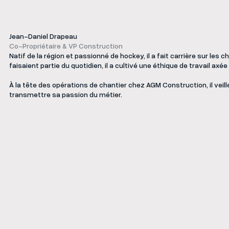
Jean-Daniel Drapeau
Co-Propriétaire & VP Construction
Natif de la région et passionné de hockey, il a fait carrière sur les
faisaient partie du quotidien, il a cultivé une éthique de travail axée s
Équipe de bureau
À la tête des opérations de chantier chez AGM Construction, il veille
transmettre sa passion du métier.
Équipe de chantier