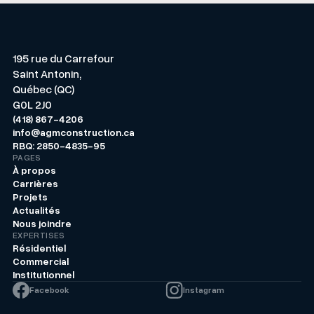
Patrice Chenard
Estimateur, bâtisseur de fierté depuis 2025
195 rue du Carrefour
Saint Antonin,
Québec (QC)
G0L 2J0
(418) 867-4206
info@agmconstruction.ca
RBQ: 2850-4835-95
PAGES
À propos
Carrières
Projets
Actualités
Nous joindre
EXPERTISES
Résidentiel
Commercial
Institutionnel
Facebook
Instagram